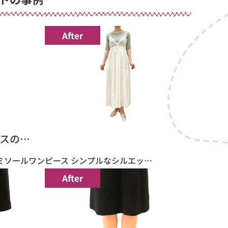
After
スの…
ミソールワンピース シンプルなシルエッ…
After