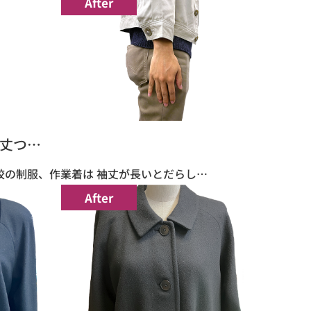
After
丈つ…
校の制服、作業着は 袖丈が長いとだらし…
After