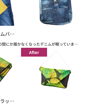
ニムバ…
の間にか履かなくなったデニムが眠っていま…
After
ラッ…